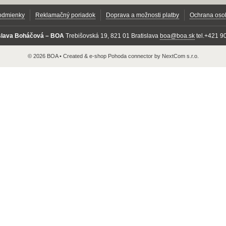
odmienky
Reklamačný poriadok
Doprava a možnosti platby
Ochrana oso
oslava Boháčová – BOA
Trebišovská 19, 821 01 Bratislava
boa@boa.sk
tel.+421 9
© 2026 BOA •
Created
&
e-shop Pohoda connector
by
NextCom s.r.o.