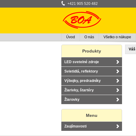
+421 905 520 482
Úvod
O nás
Všetko o nákupe
Váš 
Produkty
LED svetelné zdroje
Svietidlá, reflektory
Výbojky, predradníky
Žiarivky, štartéry
Žiarovky
Menu
Zaujímavosti