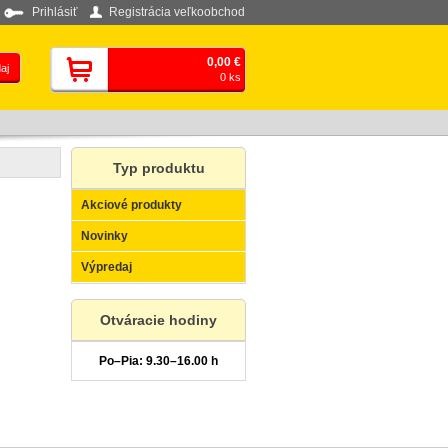
Prihlásiť
Registrácia veľkoobchod
0,00 €
0 ks
Typ produktu
Akciové produkty
Novinky
Výpredaj
Otváracie hodiny
Po–Pia: 9.30–16.00 h