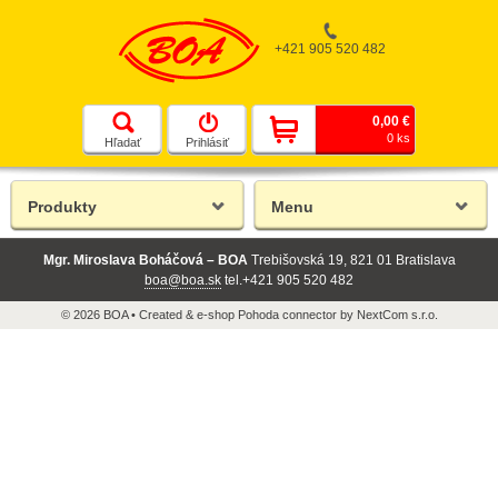
+421 905 520 482
0,00 €
0 ks
Hľadať
Prihlásiť
Produkty
Menu
Mgr. Miroslava Boháčová – BOA
Trebišovská 19, 821 01 Bratislava
boa@boa.sk
tel.+421 905 520 482
© 2026 BOA •
Created
&
e-shop Pohoda connector
by
NextCom s.r.o.