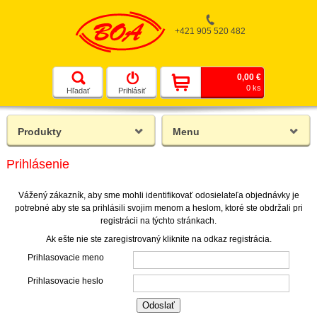
+421 905 520 482
0,00 €
0 ks
Hľadať
Prihlásiť
Produkty
Menu
Prihlásenie
Vážený zákazník, aby sme mohli identifikovať odosielateľa objednávky je
potrebné aby ste sa prihlásili svojim menom a heslom, ktoré ste obdržali pri
registrácii na týchto stránkach.
Ak ešte nie ste zaregistrovaný kliknite na odkaz registrácia.
Prihlasovacie meno
Prihlasovacie heslo
Odoslať