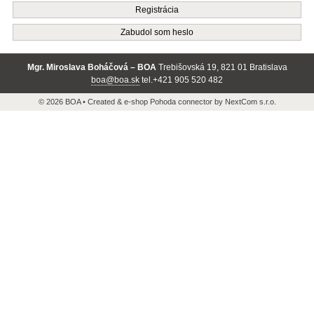
Registrácia
Zabudol som heslo
Mgr. Miroslava Boháčová – BOA
Trebišovská 19, 821 01 Bratislava
boa@boa.sk
tel.+421 905 520 482
© 2026 BOA •
Created
&
e-shop Pohoda connector
by
NextCom s.r.o.