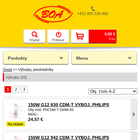
+421 905 520 482
0,00 €
0 ks
Hľadať
Prihlásiť
Produkty
Menu
Úvod
>>
Výbojky, predradníky
Výbojky
(20)
1
2
3
150W G12 830 CDM-T VYBOJ. PHILIPS
Obj. kód: PHCDM-T-150W-83
MOC:
24,57
€
Na sklade
150W G12 942 CDM-T VYBOJ. PHILIPS