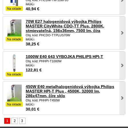
Obj. kód: PHCDM-TM-35W-93
MOC:
40,94
€
Na sklade
70W E27 halogenidová výbojka Philips
MASTER CityWhite CDO-TT Plus, 2800K,
stmievateľná, 156x36mm, 7500 lm, číra
Obj. kód: PHCDO-TTPLUS70W
Na sklade
MOC:
38,25
€
1000W E40 643 VYBOJKA PHILIPS HPI-T
Obj. kód: PHHPI-T1000W
MOC:
122,81
€
Na sklade
450W E40 metalhalogenidová výbojka Philips
MASTER HPI-T Plus , 4500K, 32000 lm,
286x47mm, číre sklo
Obj. kód: PHHPI-T450W
Na sklade
MOC:
30,01
€
1
2
3