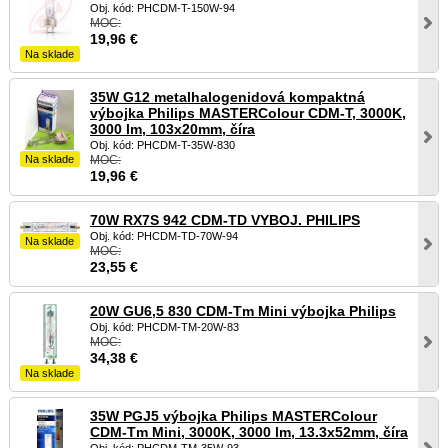
Obj. kód: PHCDM-T-150W-94
MOC:
19,96
€
Na sklade
35W G12 metalhalogenidová kompaktná
výbojka Philips MASTERColour CDM-T, 3000K,
3000 lm, 103x20mm, číra
Obj. kód: PHCDM-T-35W-830
Na sklade
MOC:
19,96
€
70W RX7S 942 CDM-TD VYBOJ. PHILIPS
Obj. kód: PHCDM-TD-70W-94
Na sklade
MOC:
23,55
€
20W GU6,5 830 CDM-Tm Mini výbojka Philips
Obj. kód: PHCDM-TM-20W-83
MOC:
34,38
€
Na sklade
35W PGJ5 výbojka Philips MASTERColour
CDM-Tm Mini, 3000K, 3000 lm, 13.3x52mm, číra