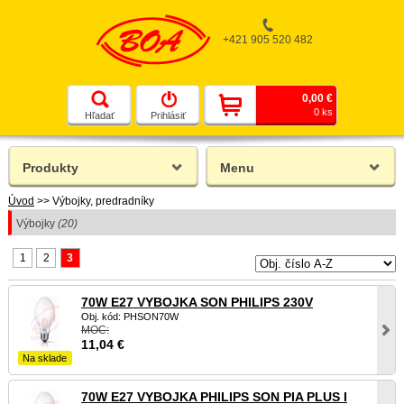
+421 905 520 482
0,00 €
0 ks
Hľadať
Prihlásiť
Produkty
Menu
Úvod
>>
Výbojky, predradníky
Výbojky
(20)
1
2
3
70W E27 VYBOJKA SON PHILIPS 230V
Obj. kód: PHSON70W
MOC:
11,04
€
Na sklade
70W E27 VYBOJKA PHILIPS SON PIA PLUS I