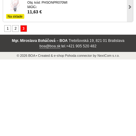
Obj. kód: PHSONPR070WI
MOC:
11,63
€
Na sklade
1
2
3
Mgr. Miroslava Boháčová – BOA
Trebišovská 19, 821 01 Bratislava
boa@boa.sk
tel.+421 905 520 482
© 2026 BOA •
Created
&
e-shop Pohoda connector
by
NextCom s.r.o.