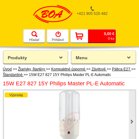
+421 905 520 482
0,00 €
0 ks
Hľadať
Prihlásiť
Produkty
Menu
Úvod
>>
Žiarivky, štartéry
>>
Kompaktné úsporné
>>
Závitové
>>
Pätica E27
>>
Štandardné
>>
15W E27 827 15Y Philips Master PL-E Automatic
15W E27 827 15Y Philips Master PL-E Automatic
Výpredaj