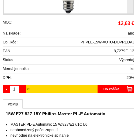
MOC:
12,63
€
Na sklade:
áno
Obj. kód:
PHPLE-15W-AUTO-DOPREDAJ
EAN:
8,7279E+12
Status:
Výpredaj
Merná jednotka:
ks
DPH:
20%
-
+
ks
Do košíka
POPIS
15W E27 827 15Y Philips Master PL-E Automatic
MASTER PL-E Automatic 15 W/827/E27/1CT/6
neobmedzený počet zapnutí
nevhodné na elektronické spínanie