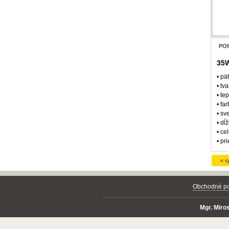
POP
35W
• pä
• tv
• te
• fa
• sv
• dĺ
• ce
• pr
« s
Obchodné p
Mgr. Mir