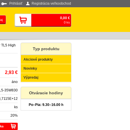
Prihlásiť
Registrácia veľkoobchod
0,00 €
0 ks
r TL5 High
Typ produktu
Akciové produkty
Novinky
2,93
€
Výpredaj
áno
L5-35W830
Otváracie hodiny
8,7115E+12
Po–Pia: 9.30–16.00 h
ks
20%
íka