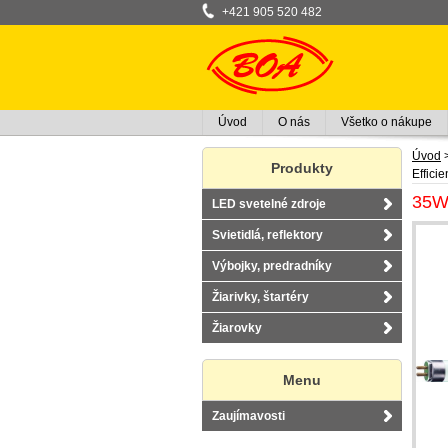
+421 905 520 482
Úvod
O nás
Všetko o nákupe
Úvod
Produkty
Effici
35W 
LED svetelné zdroje
Svietidlá, reflektory
Výbojky, predradníky
Žiarivky, štartéry
Žiarovky
Menu
Zaujímavosti