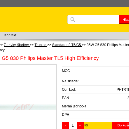
Kontakt
>>
Žiarivky, štartéry
>>
Trubice
>>
Štandardné T5/G5
>>
35W G5 830 Philips Maste
ency
G5 830 Philips Master TL5 High Efficiency
MOC:
Na sklade:
Obj. kód:
PHTRT
EAN:
Merná jednotka:
DPH:
-
+
ks
Do koš