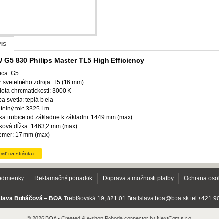
IS
 G5 830 Philips Master TL5 High Efficiency
tica: G5
ar svetelného zdroja: T5 (16 mm)
plota chromatickosti: 3000 K
rba svetla: teplá biela
etelný tok: 3325 Lm
žka trubice od základne k základni: 1449 mm (max)
lková dĺžka: 1463,2 mm (max)
iemer: 17 mm (max)
päť na stránku
odmienky
Reklamačný poriadok
Doprava a možnosti platby
Ochrana oso
oslava Boháčová – BOA
Trebišovská 19, 821 01 Bratislava
boa@boa.sk
tel.+421 9
© 2026 BOA •
Created
&
e-shop Pohoda connector
by
NextCom s.r.o.