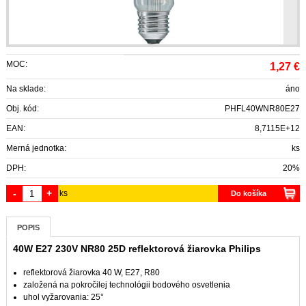
MOC:
1,27
€
Na sklade:
áno
Obj. kód:
PHFL40WNR80E27
EAN:
8,7115E+12
Merná jednotka:
ks
DPH:
20%
-
+
ks
Do košíka
POPIS
40W E27 230V NR80 25D reflektorová žiarovka Philips
reflektorová žiarovka 40 W, E27, R80
založená na pokročilej technológii bodového osvetlenia
uhol vyžarovania: 25°