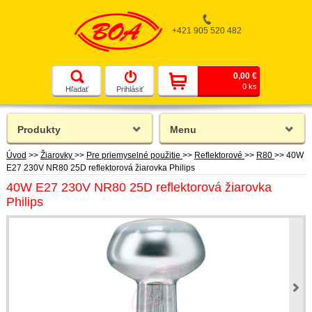
+421 905 520 482
0,00 €
0 ks
Hľadať
Prihlásiť
Produkty
Menu
Úvod
>>
Žiarovky
>>
Pre priemyselné použitie
>>
Reflektorové
>>
R80
>>
40W
E27 230V NR80 25D reflektorová žiarovka Philips
40W E27 230V NR80 25D reflektorová žiarovka
Philips