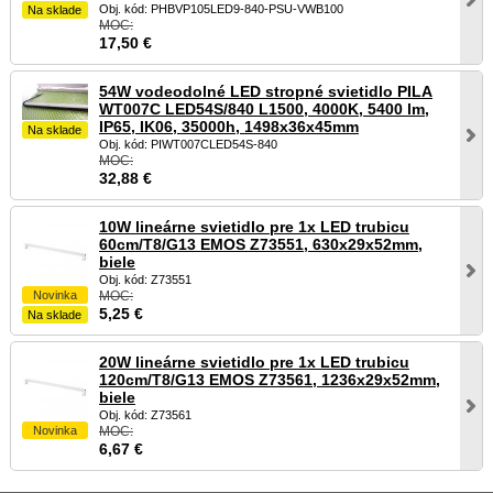
Obj. kód: PHBVP105LED9-840-PSU-VWB100
Na sklade
MOC:
17,50
€
54W vodeodolné LED stropné svietidlo PILA
WT007C LED54S/840 L1500, 4000K, 5400 lm,
IP65, IK06, 35000h, 1498x36x45mm
Na sklade
Obj. kód: PIWT007CLED54S-840
MOC:
32,88
€
10W lineárne svietidlo pre 1x LED trubicu
60cm/T8/G13 EMOS Z73551, 630x29x52mm,
biele
Obj. kód: Z73551
Novinka
MOC:
5,25
€
Na sklade
20W lineárne svietidlo pre 1x LED trubicu
120cm/T8/G13 EMOS Z73561, 1236x29x52mm,
biele
Obj. kód: Z73561
Novinka
MOC:
6,67
€