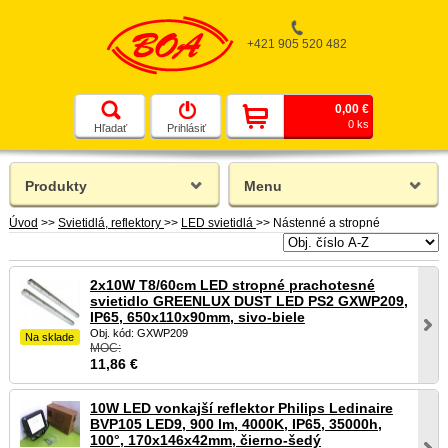
+421 905 520 482
0,00 €
0 ks
Hľadať
Prihlásiť
Produkty
Menu
Úvod
>>
Svietidlá, reflektory
>>
LED svietidlá
>>
Nástenné a stropné
2x10W T8/60cm LED stropné prachotesné
svietidlo GREENLUX DUST LED PS2 GXWP209,
IP65, 650x110x90mm, sivo-biele
Obj. kód: GXWP209
Na sklade
MOC:
11,86
€
10W LED vonkajší reflektor Philips Ledinaire
BVP105 LED9, 900 lm, 4000K, IP65, 35000h,
100°, 170x146x42mm, čierno-šedý