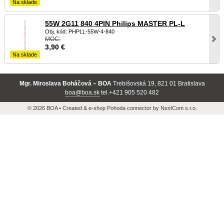
Na sklade
55W 2G11 840 4PIN Philips MASTER PL-L
Obj. kód: PHPLL-55W-4-840
MOC:
3,90
€
Na sklade
Mgr. Miroslava Boháčová – BOA
Trebišovská 19, 821 01 Bratislava
boa@boa.sk
tel.+421 905 520 482
© 2026 BOA •
Created
&
e-shop Pohoda connector
by
NextCom s.r.o.