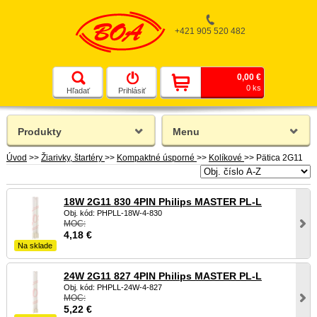
+421 905 520 482
0,00 €
0 ks
Hľadať
Prihlásiť
Produkty
Menu
Úvod
>>
Žiarivky, štartéry
>>
Kompaktné úsporné
>>
Kolíkové
>>
Pätica 2G11
18W 2G11 830 4PIN Philips MASTER PL-L
Obj. kód: PHPLL-18W-4-830
MOC:
4,18
€
Na sklade
24W 2G11 827 4PIN Philips MASTER PL-L
Obj. kód: PHPLL-24W-4-827
MOC:
5,22
€